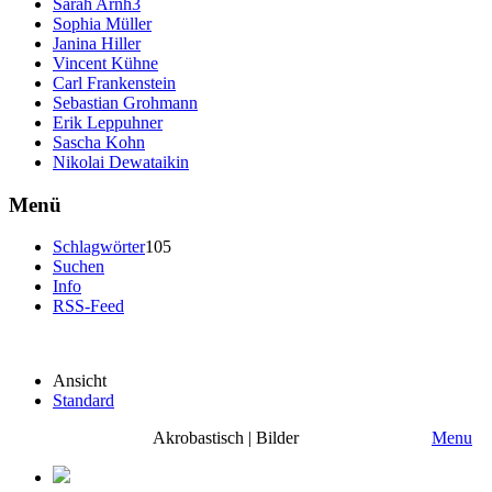
Sarah Arnh3
Sophia Müller
Janina Hiller
Vincent Kühne
Carl Frankenstein
Sebastian Grohmann
Erik Leppuhner
Sascha Kohn
Nikolai Dewataikin
Menü
Schlagwörter
105
Suchen
Info
RSS-Feed
Ansicht
Standard
Akrobastisch | Bilder
Menu