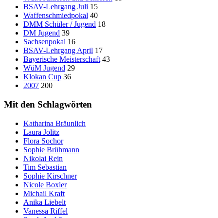
BSAV-Lehrgang Juli
15
Waffenschmiedpokal
40
DMM Schüler / Jugend
18
DM Jugend
39
Sachsenpokal
16
BSAV-Lehrgang April
17
Bayerische Meisterschaft
43
WüM Jugend
29
Klokan Cup
36
2007
200
Mit den Schlagwörten
Katharina Bräunlich
Laura Jolitz
Flora Sochor
Sophie Brühmann
Nikolai Rein
Tim Sebastian
Sophie Kirschner
Nicole Boxler
Michail Kraft
Anika Liebelt
Vanessa Riffel