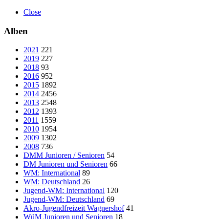
Close
Alben
2021
221
2019
227
2018
93
2016
952
2015
1892
2014
2456
2013
2548
2012
1393
2011
1559
2010
1954
2009
1302
2008
736
DMM Junioren / Senioren
54
DM Junioren und Senioren
66
WM: International
89
WM: Deutschland
26
Jugend-WM: International
120
Jugend-WM: Deutschland
69
Akro-Jugendfreizeit Wagnershof
41
WüM Junioren und Senioren
18